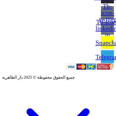
Tb-
icon-
twitter
Tb-icon
linkedi
in
Snapch
Telegr
جميع الحقوق محفوظة © 2025 دار الظاهرية