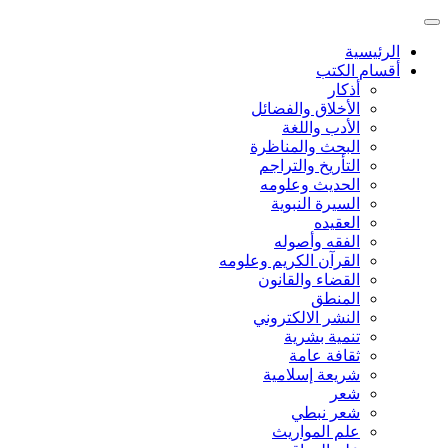
الرئيسية
أقسام الكتب
أذكار
الأخلاق والفضائل
الأدب واللغة
البحث والمناظرة
التأريخ والتراجم
الحديث وعلومه
السيرة النبوية
العقيده
الفقه وأصوله
القرآن الكريم وعلومه
القضاء والقانون
المنطق
النشر الالكتروني
تنمية بشرية
ثقافة عامة
شريعة إسلامية
شعر
شعر نبطي
علم المواريث