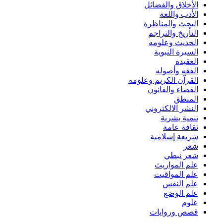
الأخلاق والفضائل
الأدب واللغة
البحث والمناظرة
التأريخ والتراجم
الحديث وعلومه
السيرة النبوية
العقيده
الفقه وأصوله
القرآن الكريم وعلومه
القضاء والقانون
المنطق
النشر الالكتروني
تنمية بشرية
ثقافة عامة
شريعة إسلامية
شعر
شعر نبطي
علم المواريث
علم المواقيت
علم النفس
علم الوضع
علوم
قصص وروايات