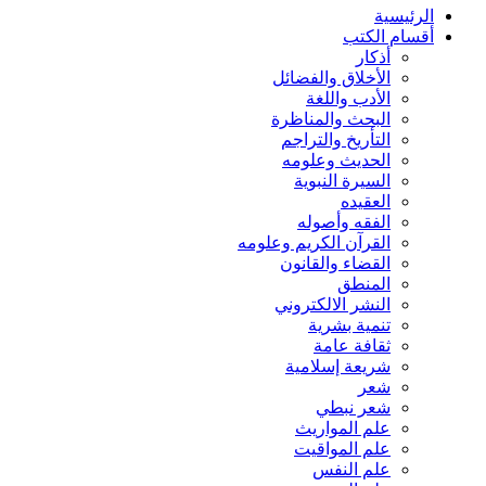
الرئيسية
أقسام الكتب
أذكار
الأخلاق والفضائل
الأدب واللغة
البحث والمناظرة
التأريخ والتراجم
الحديث وعلومه
السيرة النبوية
العقيده
الفقه وأصوله
القرآن الكريم وعلومه
القضاء والقانون
المنطق
النشر الالكتروني
تنمية بشرية
ثقافة عامة
شريعة إسلامية
شعر
شعر نبطي
علم المواريث
علم المواقيت
علم النفس