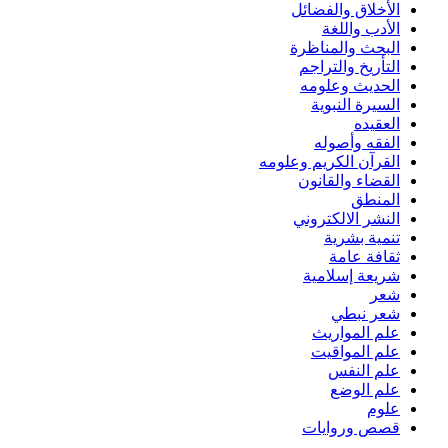
الأخلاق والفضائل
الأدب واللغة
البحث والمناظرة
التأريخ والتراجم
الحديث وعلومه
السيرة النبوية
العقيده
الفقه وأصوله
القرآن الكريم وعلومه
القضاء والقانون
المنطق
النشر الالكتروني
تنمية بشرية
ثقافة عامة
شريعة إسلامية
شعر
شعر نبطي
علم المواريث
علم المواقيت
علم النفس
علم الوضع
علوم
قصص وروايات