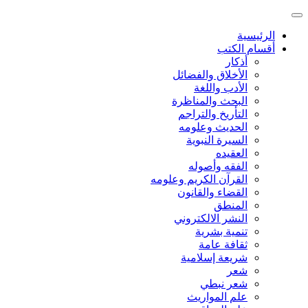
الرئيسية
أقسام الكتب
أذكار
الأخلاق والفضائل
الأدب واللغة
البحث والمناظرة
التأريخ والتراجم
الحديث وعلومه
السيرة النبوية
العقيده
الفقه وأصوله
القرآن الكريم وعلومه
القضاء والقانون
المنطق
النشر الالكتروني
تنمية بشرية
ثقافة عامة
شريعة إسلامية
شعر
شعر نبطي
علم المواريث