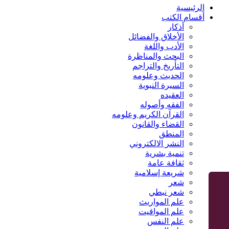
الرئيسية
أقسام الكتب
أذكار
الأخلاق والفضائل
الأدب واللغة
البحث والمناظرة
التأريخ والتراجم
الحديث وعلومه
السيرة النبوية
العقيده
الفقه وأصوله
القرآن الكريم وعلومه
القضاء والقانون
المنطق
النشر الالكتروني
تنمية بشرية
ثقافة عامة
شريعة إسلامية
شعر
شعر نبطي
علم المواريث
علم المواقيت
علم النفس