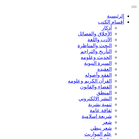
الرئيسية
أقسام الكتب
أذكار
الأخلاق والفضائل
الأدب واللغة
البحث والمناظرة
التأريخ والتراجم
الحديث وعلومه
السيرة النبوية
العقيده
الفقه وأصوله
القرآن الكريم وعلومه
القضاء والقانون
المنطق
النشر الالكتروني
تنمية بشرية
ثقافة عامة
شريعة إسلامية
شعر
شعر نبطي
علم المواريث