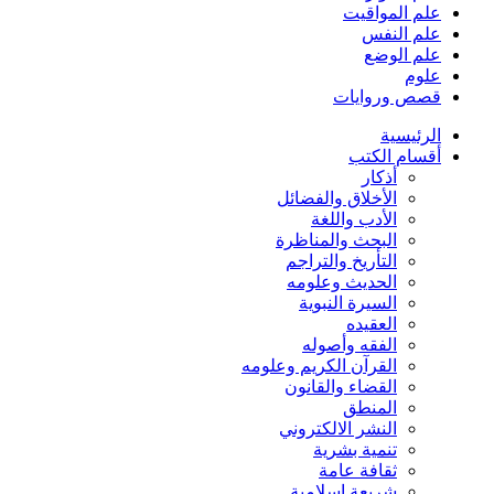
علم المواقيت
علم النفس
علم الوضع
علوم
قصص وروايات
الرئيسية
أقسام الكتب
أذكار
الأخلاق والفضائل
الأدب واللغة
البحث والمناظرة
التأريخ والتراجم
الحديث وعلومه
السيرة النبوية
العقيده
الفقه وأصوله
القرآن الكريم وعلومه
القضاء والقانون
المنطق
النشر الالكتروني
تنمية بشرية
ثقافة عامة
شريعة إسلامية