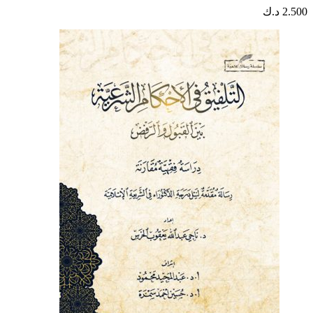
2.500
د.ك