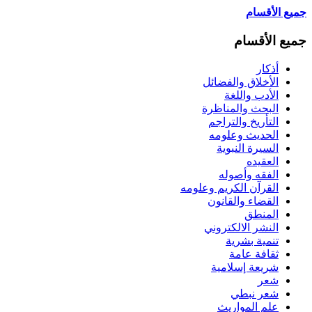
جميع الأقسام
جميع الأقسام
أذكار
الأخلاق والفضائل
الأدب واللغة
البحث والمناظرة
التأريخ والتراجم
الحديث وعلومه
السيرة النبوية
العقيده
الفقه وأصوله
القرآن الكريم وعلومه
القضاء والقانون
المنطق
النشر الالكتروني
تنمية بشرية
ثقافة عامة
شريعة إسلامية
شعر
شعر نبطي
علم المواريث