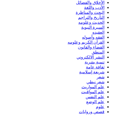
الأخلاق والفضائل
الأدب واللغة
البحث والمناظرة
التأريخ والتراجم
الحديث وعلومه
السيرة النبوية
العقيده
الفقه وأصوله
القرآن الكريم وعلومه
القضاء والقانون
المنطق
النشر الالكتروني
تنمية بشرية
ثقافة عامة
شريعة إسلامية
شعر
شعر نبطي
علم المواريث
علم المواقيت
علم النفس
علم الوضع
علوم
قصص وروايات