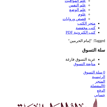
علم المواقيت
علم النفس
علم الوضع
علوم
قصص وروايات
متجر الكتب
كتب مخفضة
كتب إلكترونية PDF
Tagged: "إمام الحرمين"
سلة التسوق
عربة التسوق فارغة
متابعة التسوق
0
سلة التسوق
الرئيسية
المتجر
0
المفضلة
الدفع
حسابي