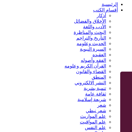
الرئيسية
أقسام الكتب
أذكار
الأخلاق والفضائل
الأدب واللغة
البحث والمناظرة
التأريخ والتراجم
الحديث وعلومه
السيرة النبوية
العقيده
الفقه وأصوله
القرآن الكريم وعلومه
القضاء والقانون
المنطق
النشر الالكتروني
تنمية بشرية
ثقافة عامة
شريعة إسلامية
شعر
شعر نبطي
علم المواريث
علم المواقيت
علم النفس