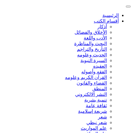
الرئيسية
أقسام الكتب
أذكار
الأخلاق والفضائل
الأدب واللغة
البحث والمناظرة
التأريخ والتراجم
الحديث وعلومه
السيرة النبوية
العقيده
الفقه وأصوله
القرآن الكريم وعلومه
القضاء والقانون
المنطق
النشر الالكتروني
تنمية بشرية
ثقافة عامة
شريعة إسلامية
شعر
شعر نبطي
علم المواريث