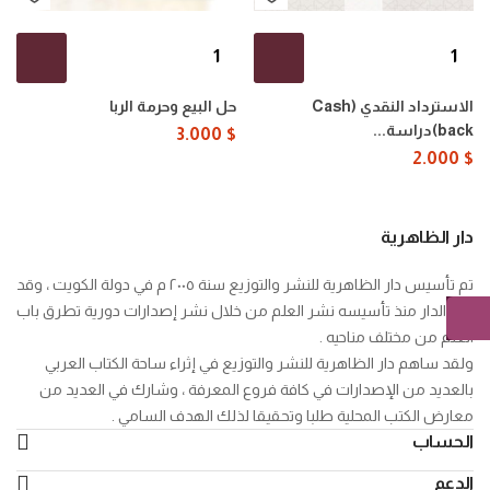
كمية
كمية
الاسترداد
حل
النقدي
البيع
الاسترداد النقدي (Cash
حل البيع وحرمة الربا
(Cash
وحرمة
back)دراسة...
3.000
$
back)دراسة
الربا
2.000
$
فقهية
تطبيقية
دار الظاهرية
تم تأسيس دار الظاهرية للنشر والتوزيع سنة ٢٠٠٥ م في دولة الكويت ، وقد
تبنى الدار منذ تأسيسه نشر العلم من خلال نشر إصدارات دورية تطرق باب
العلم من مختلف مناحيه .
ولقد ساهم دار الظاهرية للنشر والتوزيع في إثراء ساحة الكتاب العربي
بالعديد من الإصدارات في كافة فروع المعرفة ، وشارك في العديد من
معارض الكتب المحلية طلبا وتحقيقا لذلك الهدف السامي .
الحساب
الدعم