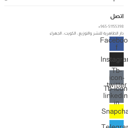
اتصل
+965-51155398
دار الظاهرية للنشر والتوزيع ، الكويت ، الجهراء
Faceboo
f
Instagr
Tb-
icon-
twitter
Tb-icon
linkedin
in
Snapcha
Telegr