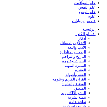
علم المواقيت
علم النفس
علم الوضع
علوم
قصص وروايات
الرئيسية
أقسام الكتب
أذكار
الأخلاق والفضائل
الأدب واللغة
البحث والمناظرة
التأريخ والتراجم
الحديث وعلومه
السيرة النبوية
العقيده
الفقه وأصوله
القرآن الكريم وعلومه
القضاء والقانون
المنطق
النشر الالكتروني
تنمية بشرية
ثقافة عامة
شريعة إسلامية