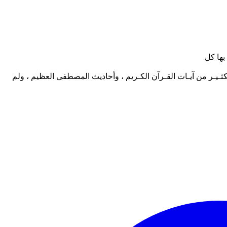
بها كل
كثـيـر من آيـات القـرآن الكـريم ، وأحاديث المصطفى العظيم ، ولم