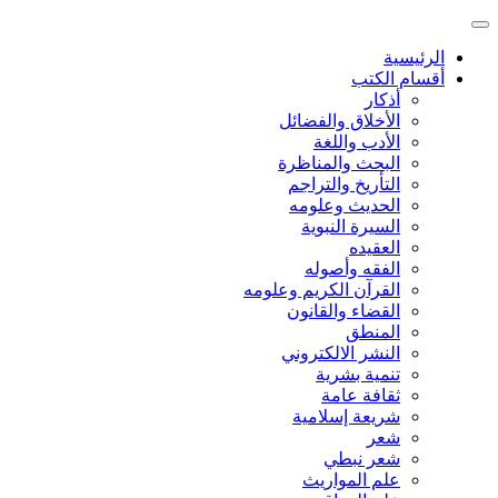
الرئيسية
أقسام الكتب
أذكار
الأخلاق والفضائل
الأدب واللغة
البحث والمناظرة
التأريخ والتراجم
الحديث وعلومه
السيرة النبوية
العقيده
الفقه وأصوله
القرآن الكريم وعلومه
القضاء والقانون
المنطق
النشر الالكتروني
تنمية بشرية
ثقافة عامة
شريعة إسلامية
شعر
شعر نبطي
علم المواريث