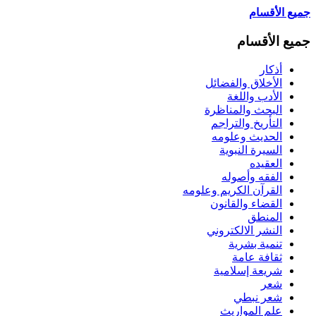
جميع الأقسام
جميع الأقسام
أذكار
الأخلاق والفضائل
الأدب واللغة
البحث والمناظرة
التأريخ والتراجم
الحديث وعلومه
السيرة النبوية
العقيده
الفقه وأصوله
القرآن الكريم وعلومه
القضاء والقانون
المنطق
النشر الالكتروني
تنمية بشرية
ثقافة عامة
شريعة إسلامية
شعر
شعر نبطي
علم المواريث