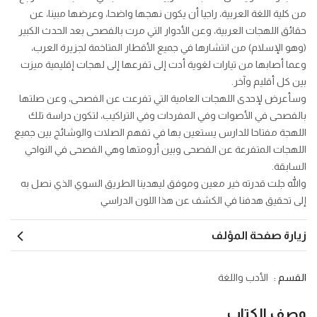
من كلية اللغة العربية، راجيا أن يكون نهجها واضحا، وعرضها مبينا، عن
حقائق اللهجات العربية، وعن الأدوار التي مرت بالفصحى بعد الحدث الكبير
(وهو الإسلام) من انتشارها في جميع الأقطار المتاخمة لجزيرة العرب،
وعما أصابها من تيارات لغوية أدت إلى تفرعها إلى لهجات إقليمية ميزت
بين كل أقليم وآخر.
وسأعرض لإحدى اللهجات العامية التي تفرعت عن الفصحى، وعن صلتها
بالفصحى في الأصوات وفي المفردات وفي التراكيب، لتكون دراسة تلك
اللهجة مفتاحا للدارس يستعين بها في تفهم الصلات والوشائج بين جميع
اللهجات المتفرعة عن الفصحى وبين أرومتها وهي الفصحى في النواحي
السابقة.
والله جلت قدرته خير معين وموفق ليهدينا الطريق السوي الذي نصل به
إلى تحقيق هدفنا في الكشف عن هذا اللون الدراسي
زيارة صفحة المؤلف
القسم :
الأدب واللغة
وصف الكتاب