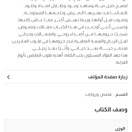
لتصبــح دليـل حيــــاة وشاهــد وجـــود وظِـــلال امتـــداد وخلــود.
كلـمــاتـنــــا قــد يعتــريهـــا الـمــــرض، وتـلـحـقـهـــا الشيخوخــــة،
وتمــوت قبــل أوانهـا، وربـما تـعيـــش أكـثـــر ممـــا عـــاش كاتـبـها.
وحسـبـــي أنـنـــي أودعـــت فـي هـــذا الكـتـــاب مقـــالات ونصــوص،
نَسجــتُ حــروفـهـــا مـــن أصــــداء روحـــي، وانفـعــــالات وجـدانــي.
لعــل الريــاح والغيمــة المطيــرة تبـذر حـروفهــا فـي قلــوب العـابـريـن؛
فتـثـمـــر حـيـــــــاة بعــــــد حـيـــاتـــي، وأثــــرًا بـعـــد رحيــلــــي.
هذا جهد الفؤاد المسكون بحب الكتابة، أهديه قلوب العارفين بأنوار
القراءة.
زيارة صفحة المؤلف
القسم :
قصص وروايات
وصف الكتاب
الوزن