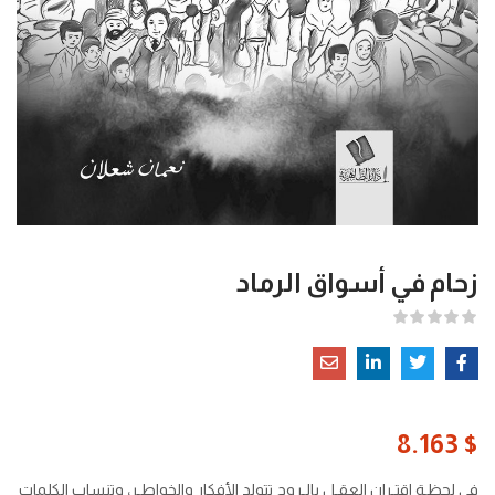
زحام في أسواق الرماد
8.163
$
في لحظـة اقتـران العقـل بالـروح تتولد الأفكار والخواطـر، وتنساب الكلمات