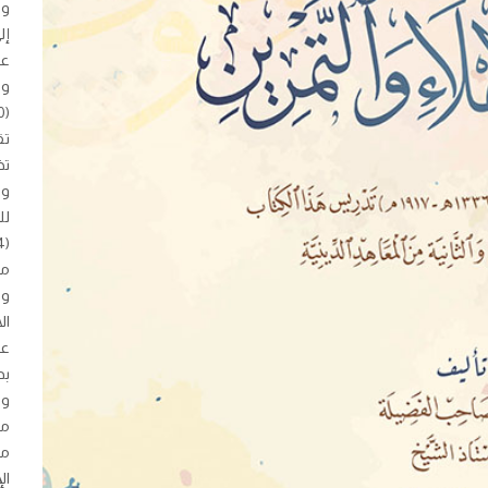
وا
إل
عل
وا
(1900م).
تق
وع
مج
وك
ال
عن
بد
وا
من
من
ال