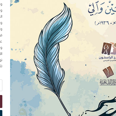
وا
ول
ال
وا
وأ
في
عل
وت
ال
(1936م).