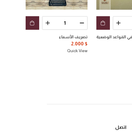
 في القواعد الوضعية
تصريف الأسماء
التوضيحات
الآجرومية
2.000
$
2.500
$
Quick View
uick View
اتصل