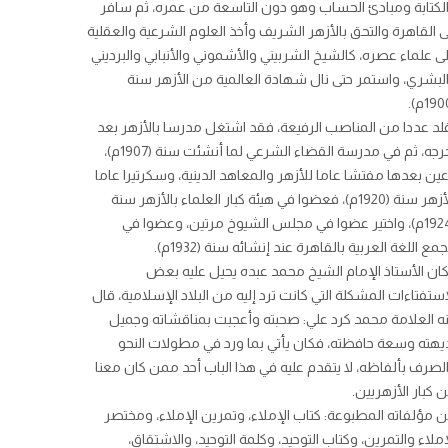
لكتابة ومبادئ الحساب وهو دون التاسعة من عمره، ثم سافر
ى القاهرة والتحق بالأزهر الشريف وأخذ العلوم الشرعية والعقلية
ى علماء عصره، كالشيخ الشربيني والأشموني والأنبابي والبرديني
لبشري، واستمر حتى نال شهادة العالمية من الأزهر سنة
لد عددا من المناصب الرفيعة، فقد اشتغل مدرسا بالأزهر بعد
تخرجه، ثم في مدرسة القضاء الشرعي لما أنشئت سنة (1907م)،
ين بعدها مفتشا عاما للأزهر والمعاهد الدينية، وسكرتيرا عاما
للأزهر سنة (1920م)، فعضوا في هيئة كبار العلماء بالأزهر سنة
(1924م)، واختير عضوا في مجلس الشيوخ مرتين، وعضوا في
مع اللغة العربية بالقاهرة عند إنشائه سنة (1932م).
ان الأستاذ الإمام الشيخ محمد عبده يحيل عليه بعض
استفتاءات المشكلة التي كانت ترد إليه من البلاد الإسلامية، قال
ه العلامة محمد كرد علي: صحبته وأعجبت بمناقشاته وجميل
يهته وسعة حافظته، فكان يأتي بما ورد في مطولات النحو
لصرف بألفاظه، لا يتقدم عليه في هذا الباب أحد ممن كان معنا
 كبار الأزهريين.
 مؤلفاته المطبوعة: كتاب الإملاء، وتمرين الإملاء، ومختصر
إملاء والتمرين، وكتاب التوحيد، وكلمة التوحيد، والاشتقاق،