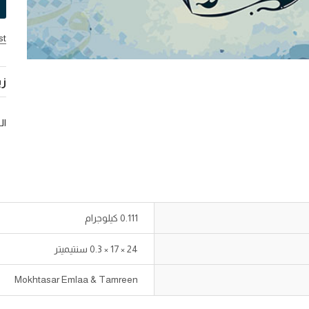
st
زي
ال
0.111 كيلوجرام
24 × 17 × 0.3 سنتيميتر
Mokhtasar Emlaa & Tamreen