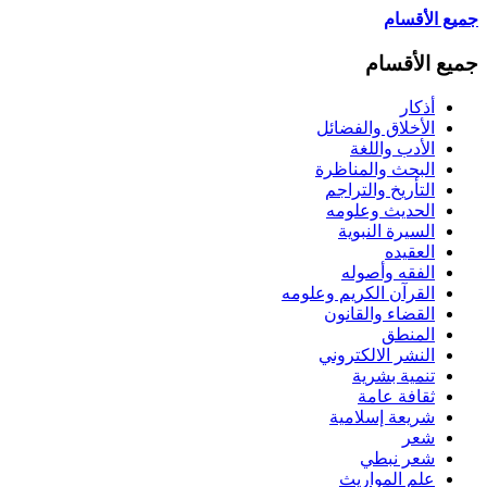
جميع الأقسام
جميع الأقسام
أذكار
الأخلاق والفضائل
الأدب واللغة
البحث والمناظرة
التأريخ والتراجم
الحديث وعلومه
السيرة النبوية
العقيده
الفقه وأصوله
القرآن الكريم وعلومه
القضاء والقانون
المنطق
النشر الالكتروني
تنمية بشرية
ثقافة عامة
شريعة إسلامية
شعر
شعر نبطي
علم المواريث