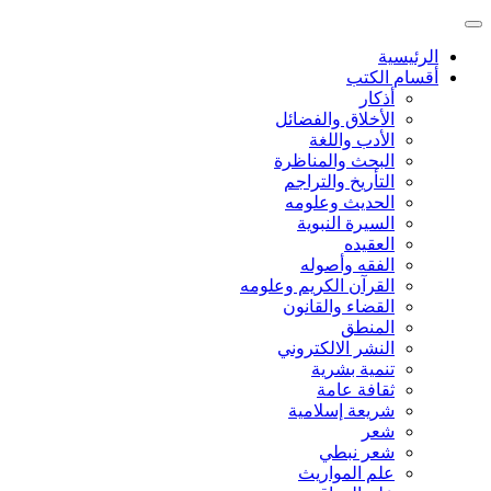
الرئيسية
أقسام الكتب
أذكار
الأخلاق والفضائل
الأدب واللغة
البحث والمناظرة
التأريخ والتراجم
الحديث وعلومه
السيرة النبوية
العقيده
الفقه وأصوله
القرآن الكريم وعلومه
القضاء والقانون
المنطق
النشر الالكتروني
تنمية بشرية
ثقافة عامة
شريعة إسلامية
شعر
شعر نبطي
علم المواريث