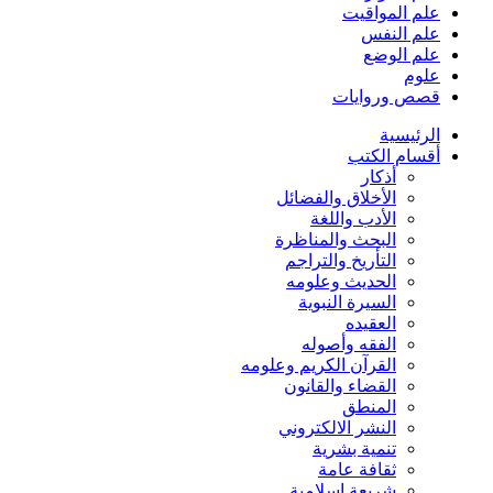
علم المواقيت
علم النفس
علم الوضع
علوم
قصص وروايات
الرئيسية
أقسام الكتب
أذكار
الأخلاق والفضائل
الأدب واللغة
البحث والمناظرة
التأريخ والتراجم
الحديث وعلومه
السيرة النبوية
العقيده
الفقه وأصوله
القرآن الكريم وعلومه
القضاء والقانون
المنطق
النشر الالكتروني
تنمية بشرية
ثقافة عامة
شريعة إسلامية