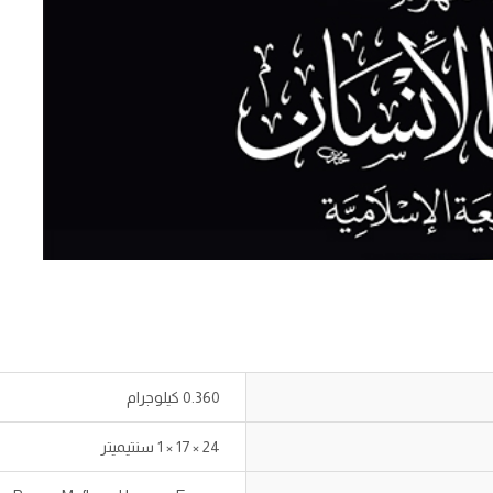
0.360 كيلوجرام
24 × 17 × 1 سنتيميتر