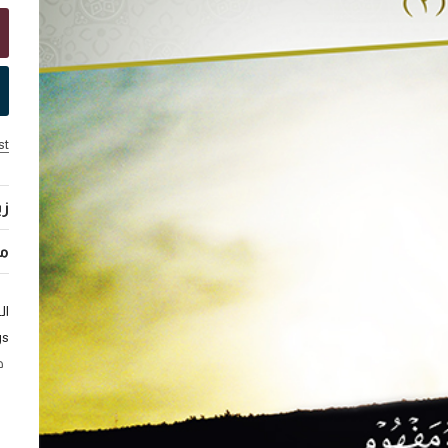
st
زي
مر
ال
s:
ح