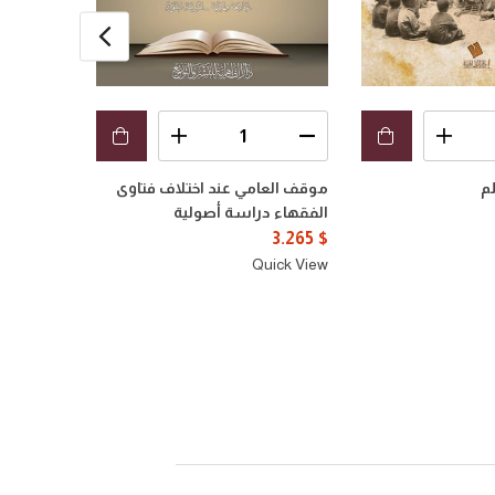
م
موقف العامي عند اختلاف فتاوى
الرياض ال
الفقهاء دراسة أصولية
السير إلى 
عبد الرحم
3.265
$
1.633
$
Quick View
uick View