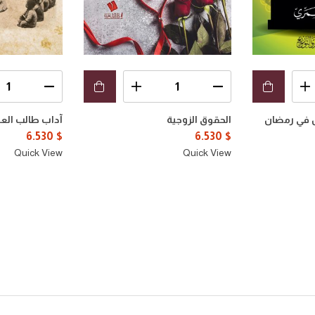
ن في رمضان
الحقوق الزوجية
آداب طالب العل
6.530
$
6.530
$
Quick View
Quick View