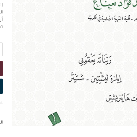
إن
ال
أن
تس
st
ال