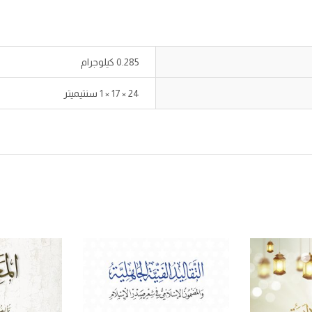
0.285 كيلوجرام
24 × 17 × 1 سنتيميتر