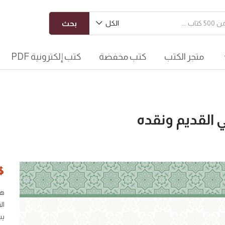
الكل
بحث
متجر الكتب
كتب مخفضة
كتب إلكترونية PDF
ي القديم ونقده
$
هذ
ال
يش