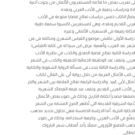
ى تعريب بعض ما قدّمه المستعربون الألمان من بحوث أدبية
دة ودراسات رصينة في الأدب العربي ونقده.
ضمّ الكتاب خمس دراسات تعالج قضايا متنوعة في الأدب
عربي القديم ونقده، وهي لمستعربين اكتسبوا سمعة طيبة
كانة رفيعة في الاستعراب الألماني وغيره.
دراسة الأولى تناقش موضوع القياس الشعري ومكانته في فن
شعر عند العرب، وأهمية عرض ابن سينا له في كتابه (القياس).
لدراسة الثانية تعالج قضية الصدق والكذب في نظرية الأدب
عربي، وتقف عند الوظيفة الجمالية للحقيقة والكذب في الشعر
عربي. والدراسة الثالثة تبحث في مسألة الرواية الشفوية والكتابية
 كتب الأمثال العربية من خلال رواية أبي علي القالي لكتاب
أمثال لأبي عُبيد. والدراسة الرابعة تعالج العلاقة بين الشعر والنثر
 الأدب العربي القديم، وتقف عند قيمة القصائد الشعرية
صفها مصدراً لكتابة التاريخ، وذلك في ضوء بعض الأعمال
أدبية الشرقية القديمة التي تُظهر المزج المشابه بين الشعر
لحكاية النثرية. أما الدراسة الخامسة فهي تحاول تحديد مذهب
تصنُّع في الأدب العربي، وكيفية استخدامه، وذلك في ضوء
هب التصنع الأوروبي ممثلاً بأحد أقطاب شعر الباروك
إيطالي.