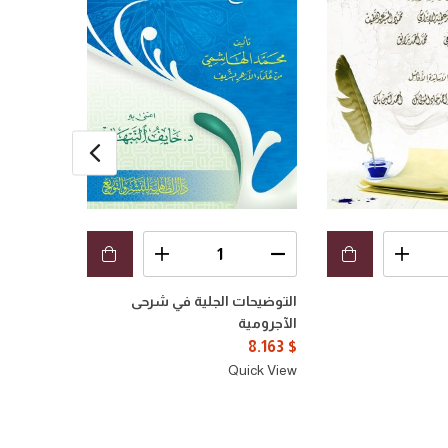
التوضيحات الجلية في شرحى
تكوين ال
الآجرومية
3.265
$
8.163
$
uick View
Quick View