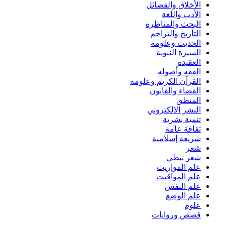
الأخلاق والفضائل
الأدب واللغة
البحث والمناظرة
التأريخ والتراجم
الحديث وعلومه
السيرة النبوية
العقيده
الفقه وأصوله
القرآن الكريم وعلومه
القضاء والقانون
المنطق
النشر الالكتروني
تنمية بشرية
ثقافة عامة
شريعة إسلامية
شعر
شعر نبطي
علم المواريث
علم المواقيت
علم النفس
علم الوضع
علوم
قصص وروايات