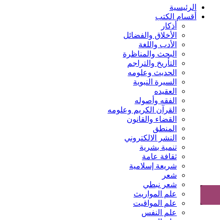
الرئيسية
أقسام الكتب
أذكار
الأخلاق والفضائل
الأدب واللغة
البحث والمناظرة
التأريخ والتراجم
الحديث وعلومه
السيرة النبوية
العقيده
الفقه وأصوله
القرآن الكريم وعلومه
القضاء والقانون
المنطق
النشر الالكتروني
تنمية بشرية
ثقافة عامة
شريعة إسلامية
شعر
شعر نبطي
علم المواريث
علم المواقيت
علم النفس