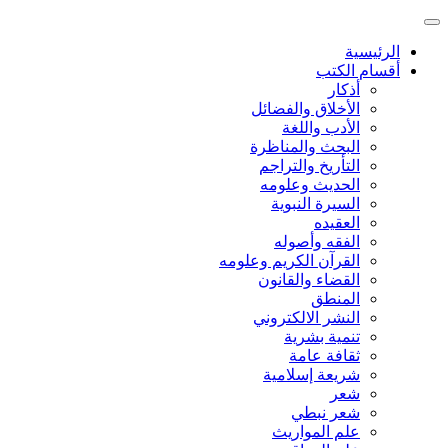
الرئيسية
أقسام الكتب
أذكار
الأخلاق والفضائل
الأدب واللغة
البحث والمناظرة
التأريخ والتراجم
الحديث وعلومه
السيرة النبوية
العقيده
الفقه وأصوله
القرآن الكريم وعلومه
القضاء والقانون
المنطق
النشر الالكتروني
تنمية بشرية
ثقافة عامة
شريعة إسلامية
شعر
شعر نبطي
علم المواريث