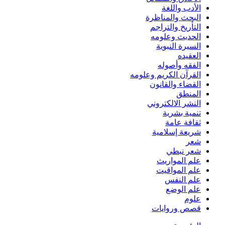
الأدب واللغة
البحث والمناظرة
التأريخ والتراجم
الحديث وعلومه
السيرة النبوية
العقيده
الفقه وأصوله
القرآن الكريم وعلومه
القضاء والقانون
المنطق
النشر الالكتروني
تنمية بشرية
ثقافة عامة
شريعة إسلامية
شعر
شعر نبطي
علم المواريث
علم المواقيت
علم النفس
علم الوضع
علوم
قصص وروايات