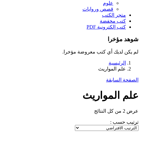
علوم
قصص وروايات
متجر الكتب
كتب مخفضة
كتب إلكترونية PDF
شوهد مؤخرا
لم يكن لديك أي كتب معروضة مؤخرا.
الرئيسية
علم المواريث
الصفحة السابقة
علم المواريث
عرض ⁦2⁩ من كل النتائج
ترتيب حسب :