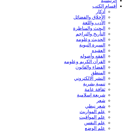
الرئيسية
أقسام الكتب
أذكار
الأخلاق والفضائل
الأدب واللغة
البحث والمناظرة
التأريخ والتراجم
الحديث وعلومه
السيرة النبوية
العقيده
الفقه وأصوله
القرآن الكريم وعلومه
القضاء والقانون
المنطق
النشر الالكتروني
تنمية بشرية
ثقافة عامة
شريعة إسلامية
شعر
شعر نبطي
علم المواريث
علم المواقيت
علم النفس
علم الوضع