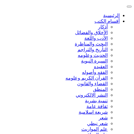
الرئيسية
أقسام الكتب
أذكار
الأخلاق والفضائل
الأدب واللغة
البحث والمناظرة
التأريخ والتراجم
الحديث وعلومه
السيرة النبوية
العقيده
الفقه وأصوله
القرآن الكريم وعلومه
القضاء والقانون
المنطق
النشر الالكتروني
تنمية بشرية
ثقافة عامة
شريعة إسلامية
شعر
شعر نبطي
علم المواريث