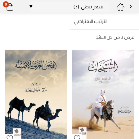
0
الترتيب الافتراضي
عرض ⁦3⁩ من كل النتائج