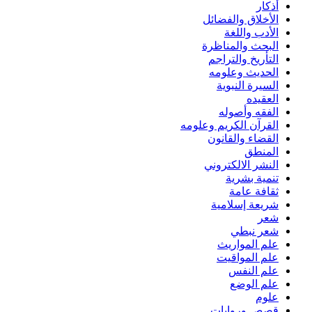
أذكار
الأخلاق والفضائل
الأدب واللغة
البحث والمناظرة
التأريخ والتراجم
الحديث وعلومه
السيرة النبوية
العقيده
الفقه وأصوله
القرآن الكريم وعلومه
القضاء والقانون
المنطق
النشر الالكتروني
تنمية بشرية
ثقافة عامة
شريعة إسلامية
شعر
شعر نبطي
علم المواريث
علم المواقيت
علم النفس
علم الوضع
علوم
قصص وروايات