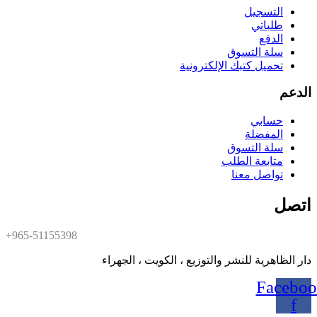
التسجيل
طلباتي
الدفع
سلة التسوق
تحميل كتبك الإلكترونية
الدعم
حسابي
المفضلة
سلة التسوق
متابعة الطلب
تواصل معنا
اتصل
+965-51155398
دار الظاهرية للنشر والتوزيع ، الكويت ، الجهراء
Faceboo
f