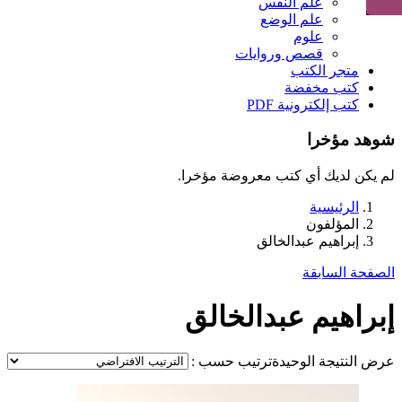
علم النفس
علم الوضع
علوم
قصص وروايات
متجر الكتب
كتب مخفضة
كتب إلكترونية PDF
شوهد مؤخرا
لم يكن لديك أي كتب معروضة مؤخرا.
الرئيسية
المؤلفون
إبراهيم عبدالخالق
الصفحة السابقة
إبراهيم عبدالخالق
عرض النتيجة الوحيدة
ترتيب حسب :