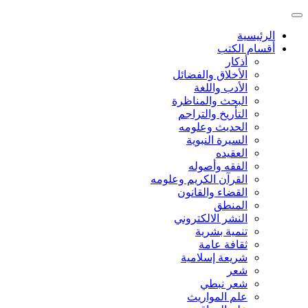
الرئيسية
أقسام الكتب
أذكار
الأخلاق والفضائل
الأدب واللغة
البحث والمناظرة
التأريخ والتراجم
الحديث وعلومه
السيرة النبوية
العقيده
الفقه وأصوله
القرآن الكريم وعلومه
القضاء والقانون
المنطق
النشر الالكتروني
تنمية بشرية
ثقافة عامة
شريعة إسلامية
شعر
شعر نبطي
علم المواريث