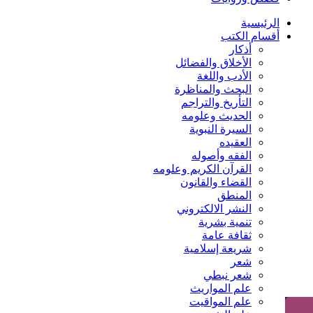
الرئيسية
أقسام الكتب
أذكار
الأخلاق والفضائل
الأدب واللغة
البحث والمناظرة
التأريخ والتراجم
الحديث وعلومه
السيرة النبوية
العقيده
الفقه وأصوله
القرآن الكريم وعلومه
القضاء والقانون
المنطق
النشر الالكتروني
تنمية بشرية
ثقافة عامة
شريعة إسلامية
شعر
شعر نبطي
علم المواريث
علم المواقيت