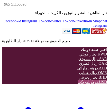
+965-51155398
دار الظاهرية للنشر والتوزيع ، الكويت ، الجهراء
Facebook-f
Instagram
Tb-icon-twitter
Tb-icon-linkedin-in
Snapchat
Telegram
جميع الحقوق محفوظة © 2025 دار الظاهرية
اختر عملة دولتك
KWD
دينار كويتي
SAR
ريال سعودي
QAR
ريال قطري
AED
درهم إماراتي
OMR
ريال عماني
BHD
دينار بحريني
USD
دولار أمريكي