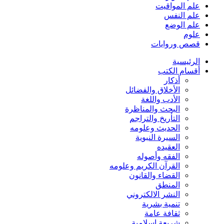
علم المواقيت
علم النفس
علم الوضع
علوم
قصص وروايات
الرئيسية
أقسام الكتب
أذكار
الأخلاق والفضائل
الأدب واللغة
البحث والمناظرة
التأريخ والتراجم
الحديث وعلومه
السيرة النبوية
العقيده
الفقه وأصوله
القرآن الكريم وعلومه
القضاء والقانون
المنطق
النشر الالكتروني
تنمية بشرية
ثقافة عامة
شريعة إسلامية