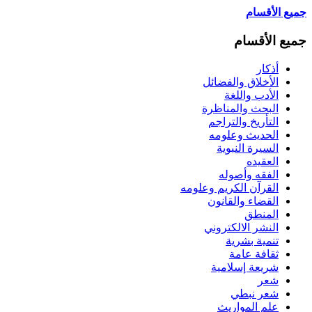
جميع الأقسام
جميع الأقسام
أذكار
الأخلاق والفضائل
الأدب واللغة
البحث والمناظرة
التأريخ والتراجم
الحديث وعلومه
السيرة النبوية
العقيده
الفقه وأصوله
القرآن الكريم وعلومه
القضاء والقانون
المنطق
النشر الالكتروني
تنمية بشرية
ثقافة عامة
شريعة إسلامية
شعر
شعر نبطي
علم المواريث