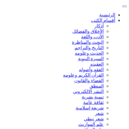
الرئيسية
أقسام الكتب
أذكار
الأخلاق والفضائل
الأدب واللغة
البحث والمناظرة
التأريخ والتراجم
الحديث وعلومه
السيرة النبوية
العقيده
الفقه وأصوله
القرآن الكريم وعلومه
القضاء والقانون
المنطق
النشر الالكتروني
تنمية بشرية
ثقافة عامة
شريعة إسلامية
شعر
شعر نبطي
علم المواريث