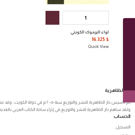
كمية
لواء
اليرموك
لواء اليرموك الكويتي
الكويتي
16.325
$
Quick View
دار الظاهرية
تم تأسيس دار الظاهرية للنشر والتوزيع سنة ٢٠٠٥ م في دولة الكويت ، وقد تبنى الدار منذ تأسيسه نشر العلم من خلال نشر إصدارات دورية تطرق باب العلم من مختلف مناحيه .
ولقد ساهم دار الظاهرية للنشر والتوزيع في إثراء ساحة الكتاب العربي بالع
الحساب
التسجيل