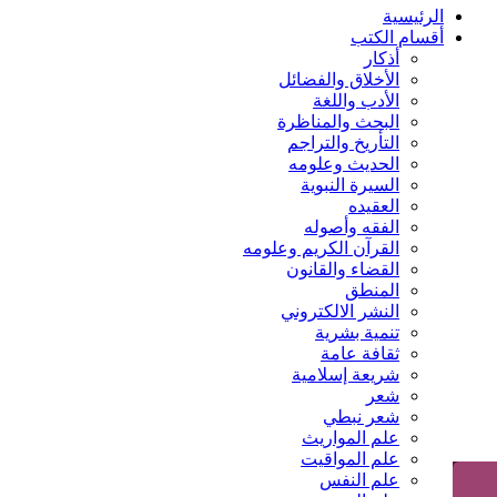
الرئيسية
أقسام الكتب
أذكار
الأخلاق والفضائل
الأدب واللغة
البحث والمناظرة
التأريخ والتراجم
الحديث وعلومه
السيرة النبوية
العقيده
الفقه وأصوله
القرآن الكريم وعلومه
القضاء والقانون
المنطق
النشر الالكتروني
تنمية بشرية
ثقافة عامة
شريعة إسلامية
شعر
شعر نبطي
علم المواريث
علم المواقيت
علم النفس