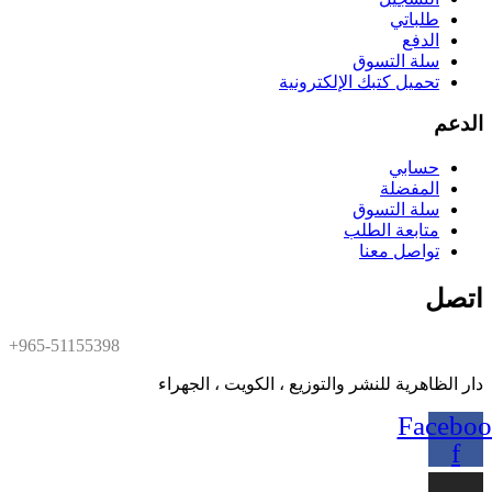
طلباتي
الدفع
سلة التسوق
تحميل كتبك الإلكترونية
الدعم
حسابي
المفضلة
سلة التسوق
متابعة الطلب
تواصل معنا
اتصل
+965-51155398
دار الظاهرية للنشر والتوزيع ، الكويت ، الجهراء
Faceboo
f