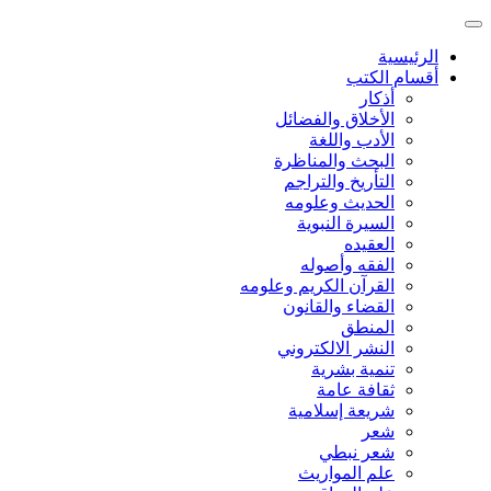
الرئيسية
أقسام الكتب
أذكار
الأخلاق والفضائل
الأدب واللغة
البحث والمناظرة
التأريخ والتراجم
الحديث وعلومه
السيرة النبوية
العقيده
الفقه وأصوله
القرآن الكريم وعلومه
القضاء والقانون
المنطق
النشر الالكتروني
تنمية بشرية
ثقافة عامة
شريعة إسلامية
شعر
شعر نبطي
علم المواريث