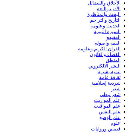
الأخلاق والفضائل
الأدب واللغة
البحث والمناظرة
التأريخ والتراجم
الحديث وعلومه
السيرة النبوية
العقيده
الفقه وأصوله
القرآن الكريم وعلومه
القضاء والقانون
المنطق
النشر الالكتروني
تنمية بشرية
ثقافة عامة
شريعة إسلامية
شعر
شعر نبطي
علم المواريث
علم المواقيت
علم النفس
علم الوضع
علوم
قصص وروايات