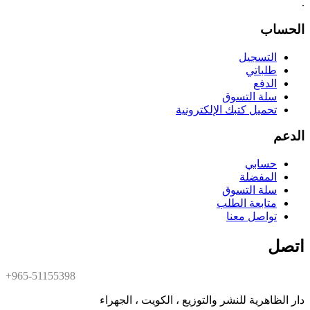
.
الحساب
التسجيل
طلباتي
الدفع
سلة التسوق
تحميل كتبك الإلكترونية
الدعم
حسابي
المفضلة
سلة التسوق
متابعة الطلب
تواصل معنا
اتصل
+965-51155398
دار الظاهرية للنشر والتوزيع ، الكويت ، الجهراء