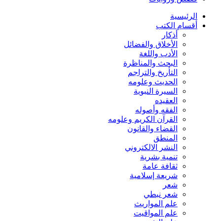
الرئيسية
أقسام الكتب
أذكار
الأخلاق والفضائل
الأدب واللغة
البحث والمناظرة
التأريخ والتراجم
الحديث وعلومه
السيرة النبوية
العقيده
الفقه وأصوله
القرآن الكريم وعلومه
القضاء والقانون
المنطق
النشر الالكتروني
تنمية بشرية
ثقافة عامة
شريعة إسلامية
شعر
شعر نبطي
علم المواريث
علم المواقيت