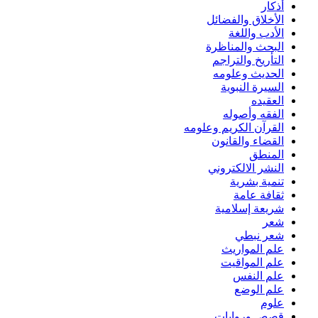
أذكار
الأخلاق والفضائل
الأدب واللغة
البحث والمناظرة
التأريخ والتراجم
الحديث وعلومه
السيرة النبوية
العقيده
الفقه وأصوله
القرآن الكريم وعلومه
القضاء والقانون
المنطق
النشر الالكتروني
تنمية بشرية
ثقافة عامة
شريعة إسلامية
شعر
شعر نبطي
علم المواريث
علم المواقيت
علم النفس
علم الوضع
علوم
قصص وروايات