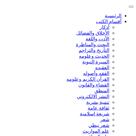
الرئيسية
أقسام الكتب
أذكار
الأخلاق والفضائل
الأدب واللغة
البحث والمناظرة
التأريخ والتراجم
الحديث وعلومه
السيرة النبوية
العقيده
الفقه وأصوله
القرآن الكريم وعلومه
القضاء والقانون
المنطق
النشر الالكتروني
تنمية بشرية
ثقافة عامة
شريعة إسلامية
شعر
شعر نبطي
علم المواريث