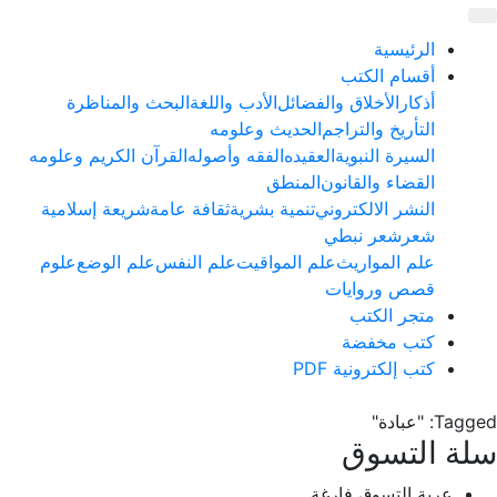
الرئيسية
أقسام الكتب
أذكار
الأخلاق والفضائل
الأدب واللغة
البحث والمناظرة
التأريخ والتراجم
الحديث وعلومه
السيرة النبوية
العقيده
الفقه وأصوله
القرآن الكريم وعلومه
القضاء والقانون
المنطق
النشر الالكتروني
تنمية بشرية
ثقافة عامة
شريعة إسلامية
شعر
شعر نبطي
علم المواريث
علم المواقيت
علم النفس
علم الوضع
علوم
قصص وروايات
متجر الكتب
كتب مخفضة
كتب إلكترونية PDF
Tagged: "عبادة"
سلة التسوق
عربة التسوق فارغة