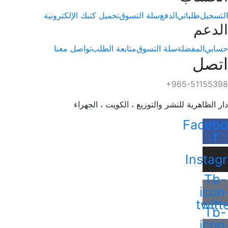
التسجيل
طلباتي
الدفع
سلة التسوق
تحميل كتبك الإلكترونية
الدعم
حسابي
المفضلة
سلة التسوق
متابعة الطلب
تواصل معنا
اتصل
+965-51155398
دار الظاهرية للنشر والتوزيع ، الكويت ، الجهراء
Facebo
f
Instag
Tb-
icon
twitt
Tb-
icon