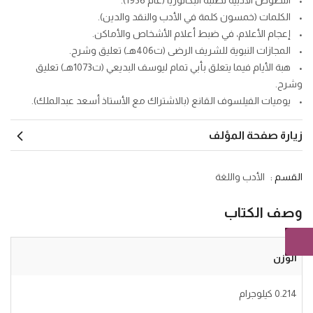
• الكلمات (خمسون كلمة في الأدب والنقد والدين).
• إعجام الأعلام، في ضبط أعلام الأشخاص والأماكن.
• المجازات النبوية للشريف الرضى (ت406هـ) تعليق وشرح.
• هبة الأيام فيما يتعلق بأبي تمام ليوسف البديعي (ت1073هـ) تعليق
وشرح.
• يوميات الفيلسوف القانع (بالاشتراك مع الأستاذ أسعد عبدالملك).
زيارة صفحة المؤلف
القسم :
الأدب واللغة
وصف الكتاب
الوزن
0.214 كيلوجرام