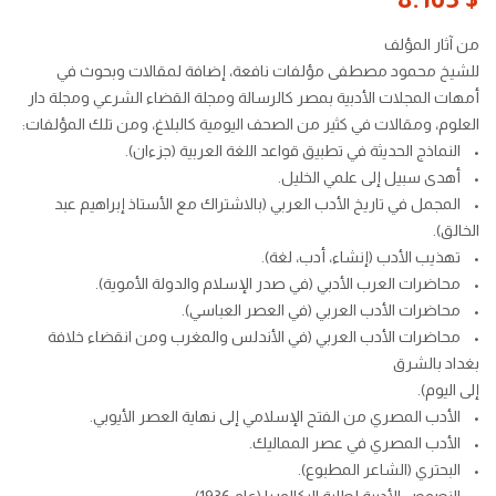
من آثار المؤلف
للشيخ محمود مصطفى مؤلفات نافعة، إضافة لمقالات وبحوث في
أمهات المجلات الأدبية بمصر كالرسالة ومجلة القضاء الشرعي ومجلة دار
العلوم، ومقالات في كثير من الصحف اليومية كالبلاغ، ومن تلك المؤلفات:
• النماذج الحديثة في تطبيق قواعد اللغة العربية (جزءان).
• أهدى سبيل إلى علمي الخليل.
• المجمل في تاريخ الأدب العربي (بالاشتراك مع الأستاذ إبراهيم عبد
الخالق).
• تهذيب الأدب (إنشاء، أدب، لغة).
• محاضرات العرب الأدبي (في صدر الإسلام والدولة الأموية).
• محاضرات الأدب العربي (في العصر العباسي).
• محاضرات الأدب العربي (في الأندلس والمغرب ومن انقضاء خلافة
بغداد بالشرق
إلى اليوم).
• الأدب المصري من الفتح الإسلامي إلى نهاية العصر الأيوبي.
• الأدب المصري في عصر المماليك.
• البحتري (الشاعر المطبوع).
• النصوص الأدبية لطلبة البكالوريا (عام 1936).