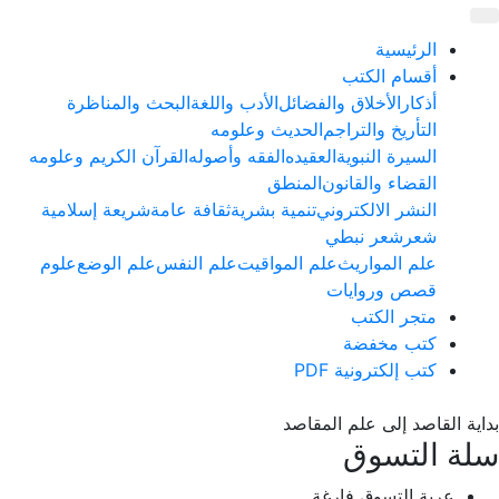
الرئيسية
أقسام الكتب
أذكار
الأخلاق والفضائل
الأدب واللغة
البحث والمناظرة
التأريخ والتراجم
الحديث وعلومه
السيرة النبوية
العقيده
الفقه وأصوله
القرآن الكريم وعلومه
القضاء والقانون
المنطق
النشر الالكتروني
تنمية بشرية
ثقافة عامة
شريعة إسلامية
شعر
شعر نبطي
علم المواريث
علم المواقيت
علم النفس
علم الوضع
علوم
قصص وروايات
متجر الكتب
كتب مخفضة
كتب إلكترونية PDF
بداية القاصد إلى علم المقاصد
سلة التسوق
عربة التسوق فارغة