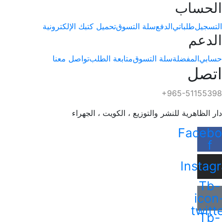
الحساب
التسجيل
طلباتي
الدفع
سلة التسوق
تحميل كتبك الإلكترونية
الدعم
حسابي
المفضلة
سلة التسوق
متابعة الطلب
تواصل معنا
اتصل
+965-51155398
دار الظاهرية للنشر والتوزيع ، الكويت ، الجهراء
Facebo
f
Instag
Tb-
icon
twitt
Tb-