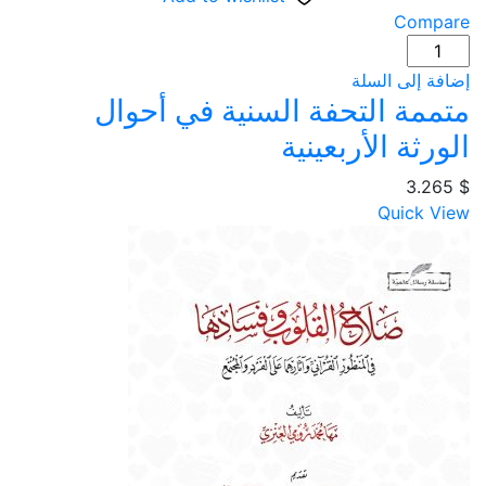
Compare
كمية
متممة
إضافة إلى السلة
التحفة
متممة التحفة السنية في أحوال
السنية
الورثة الأربعينية
في
أحوال
3.265
$
الورثة
Quick View
الأربعينية