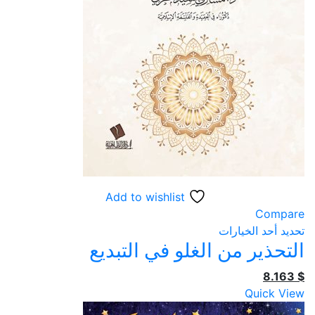
Add to wishlist
Compare
هناك
تحديد أحد الخيارات
التحذير من الغلو في التبديع
العديد
من
8.163
$
الأشكال
Quick View
المختلفة
لهذا