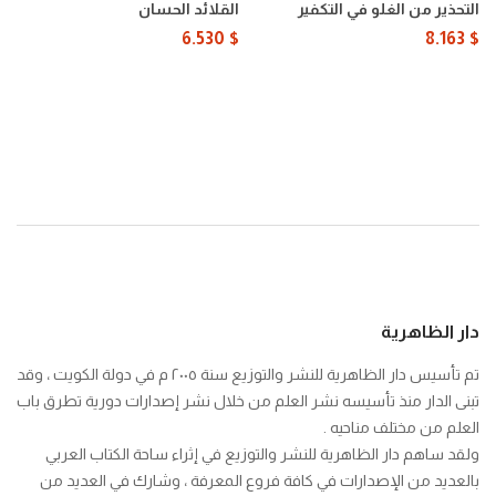
من
الحسان
التحذير من الغلو في التكفير
القلائد الحسان
الغلو
6.530
$
8.163
$
في
التكفير
دار الظاهرية
تم تأسيس دار الظاهرية للنشر والتوزيع سنة ٢٠٠٥ م في دولة الكويت ، وقد
تبنى الدار منذ تأسيسه نشر العلم من خلال نشر إصدارات دورية تطرق باب
العلم من مختلف مناحيه .
ولقد ساهم دار الظاهرية للنشر والتوزيع في إثراء ساحة الكتاب العربي
بالعديد من الإصدارات في كافة فروع المعرفة ، وشارك في العديد من