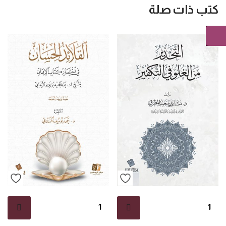
كتب ذات صلة
كمية
كمية
التحذير
القلائد