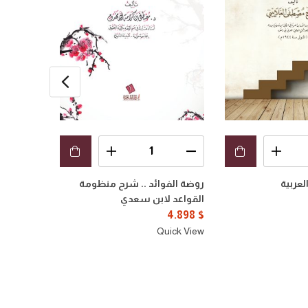
عربية
روضة الفوائد .. شرح منظومة
التوضيحات
القواعد لابن سعدي
الآجرومية
8.163
$
4.898
$
uick View
Quick View