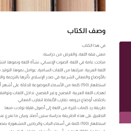
وصف الكتاب
في هذا الكتاب
معنى فقه اللغة، والغرض من دراسته.
مباحث عامة في اللغة: الصوت الإنساني، نشأة اللغة ونموها، انتشا
اللغة العربية: منزلتها من اللغات السامية، عوامل نموها، التوليد با
بالأوضاع والمعاني الشرعية في صدر الإسلام، تأثرها بالترجمة وا
استظهار (150) كلمة من الأسماء الموضوعة للدلالة على أشهر أنواع الحيوان والحشرات والطيور المألوفة في مصر، ومعيشة كل منها ومأواه، وصوت ما له صوت منها.
لهجات اللغة العربية: الفصيح وغير الفصيح، تداخل اللغات وتوافقها
باختلاف أوضاع حروفه، تقارب الألفاظ لتقارب المعاني.
طريقة رد كلمات كثيرة من اللغة إلى أصول قليلة تولدت منها.
التطبيق على هذه الطريقة بدراسة ستين أصلا، وبيان ما تفرع عنه
استظهار (100) كلمة في أسماء النبات والرياحين المشهورة بمصر.