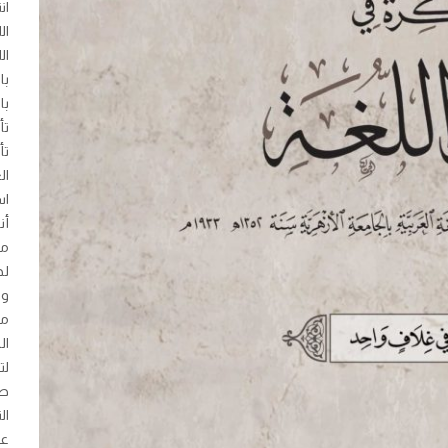
ان
ال
ال
با
با
تأ
تأ
ال
أن
من
له
وت
من
ال
لت
طر
ال
عن