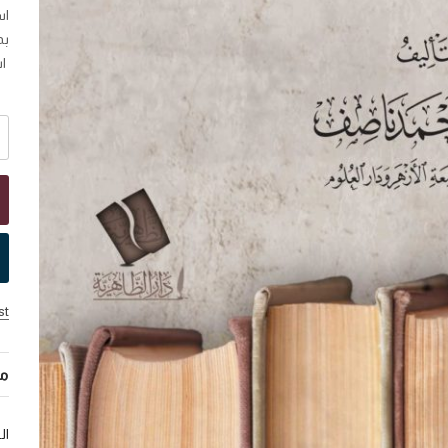
بم
استظهار
st
مر
ال