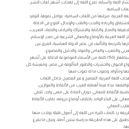
تشار اللغة وأسبابه، تفرع اللغة إلى لهجات، أشهر لغات البشر،
لغات السامية.
لغة العربية: منزلتها من اللغات السامية، عوامل نموها، التوليد
لاشتقاق والزيادة والنحت والقلب والإبدال، التنوع في الدلالة
لحقيقة والمجاز والكناية والاشتراك والترادف والتضاد، التعريب،
ثر اللغة العربية بالأوضاع والمعاني الشرعية في صدر الإسلام،
ثرها بالترجمة والتأليف في عصر الدولة العباسية، الفرق بين
عربي والمعرب والعامي والمولد والدخيل والمصنوع.
استظهار (150) كلمة من الأسماء الموضوعة للدلالة على أشهر
واع الحيوان والحشرات والطيور المألوفة في مصر، ومعيشة كل
ها ومأواه، وصوت ما له صوت منها.
جات اللغة العربية: الفصيح وغير الفصيح، تداخل اللغات
وافقها، نبذة فيما أهملته العرب من الألفاظ والموازين،
اسبة الألفاظ للمعاني، دوران المادة على معنى واحد، تلاقي
معاني على البناء الواحد باختلاف أوضاع حروفه، تقارب الألفاظ
قارب المعاني.
يقة رد كلمات كثيرة من اللغة إلى أصول قليلة تولدت منها.
تطبيق على هذه الطريقة بدراسة ستين أصلا، وبيان ما تفرع
ها.