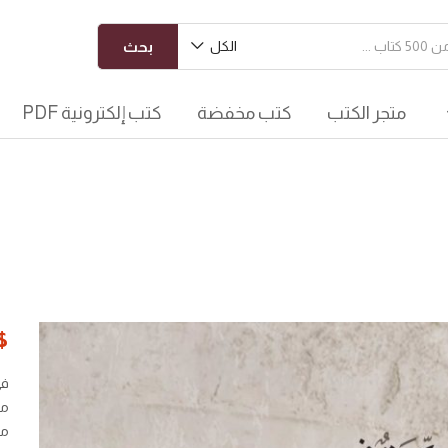
الكل
بحث
متجر الكتب
كتب مخفضة
كتب إلكترونية PDF
$
في
مع
مب