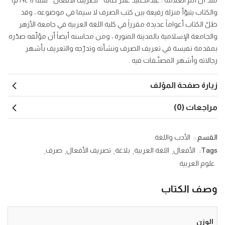
منذ أن أتم العلامة : عبدالحميد عنتر كتابه ” تصريف الأفعال ” سنة (١٩٤٦ م)
والكتاب يتبوّأ منزلة رفيعة بين كتب الصرف لا سيما في موضوعه ، وقد
ظلّ الكتاب أعواماً عديدة مقرراً في كلية اللغة العربية في جامعة الأزهر
والجامعة الإسلامية بالمدينة المنورة ، ومن محاسنه أيضاً أن مؤلّفه صدّره
بمقدمة نفيسة في تعريف الصرف ونشأته وتدرّجه والتعريف بأشهر
رجالاته وأشهر المصنّـفات فيه .
زيارة صفحة المؤلف
مراجعات (0)
القسم :
الأدب واللغة
Tags:
الأفعال
اللغة العربية
بلاغة
تصريف الأفعال
صرف
علوم العربية
وصف الكتاب
الوزن