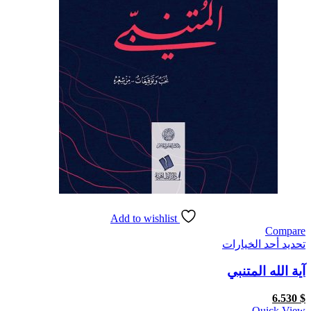
Add to wishlist
Compare
هناك
تحديد أحد الخيارات
العديد
آية الله المتنبي
من
الأشكال
المختلفة
6.530
$
لهذا
Quick View