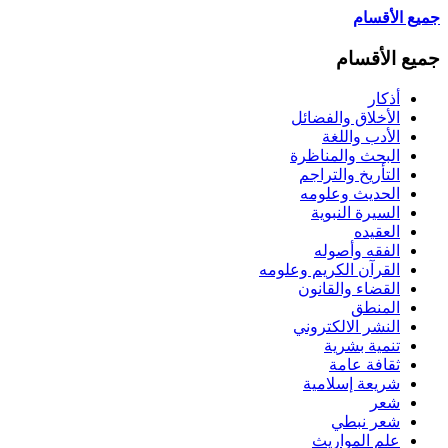
جميع الأقسام
جميع الأقسام
أذكار
الأخلاق والفضائل
الأدب واللغة
البحث والمناظرة
التأريخ والتراجم
الحديث وعلومه
السيرة النبوية
العقيده
الفقه وأصوله
القرآن الكريم وعلومه
القضاء والقانون
المنطق
النشر الالكتروني
تنمية بشرية
ثقافة عامة
شريعة إسلامية
شعر
شعر نبطي
علم المواريث