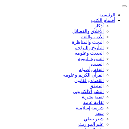
الرئيسية
أقسام الكتب
أذكار
الأخلاق والفضائل
الأدب واللغة
البحث والمناظرة
التأريخ والتراجم
الحديث وعلومه
السيرة النبوية
العقيده
الفقه وأصوله
القرآن الكريم وعلومه
القضاء والقانون
المنطق
النشر الالكتروني
تنمية بشرية
ثقافة عامة
شريعة إسلامية
شعر
شعر نبطي
علم المواريث