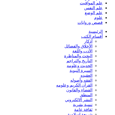
علم المواقيت
علم النفس
علم الوضع
علوم
قصص وروايات
الرئيسية
أقسام الكتب
أذكار
الأخلاق والفضائل
الأدب واللغة
البحث والمناظرة
التأريخ والتراجم
الحديث وعلومه
السيرة النبوية
العقيده
الفقه وأصوله
القرآن الكريم وعلومه
القضاء والقانون
المنطق
النشر الالكتروني
تنمية بشرية
ثقافة عامة
شريعة إسلامية