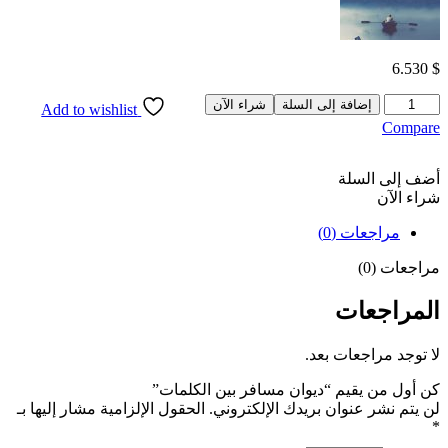
6.530
$
كمية
إضافة إلى السلة
شراء الآن
Add to wishlist
ديوان
Compare
مسافر
بين
الكلمات
أضف إلى السلة
شراء الآن
مراجعات (0)
مراجعات (0)
المراجعات
لا توجد مراجعات بعد.
كن أول من يقيم “ديوان مسافر بين الكلمات”
لن يتم نشر عنوان بريدك الإلكتروني.
الحقول الإلزامية مشار إليها بـ
*