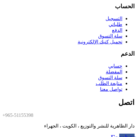
الحساب
التسجيل
طلباتي
الدفع
سلة التسوق
تحميل كتبك الإلكترونية
الدعم
حسابي
المفضلة
سلة التسوق
متابعة الطلب
تواصل معنا
اتصل
+965-51155398
دار الظاهرية للنشر والتوزيع ، الكويت ، الجهراء