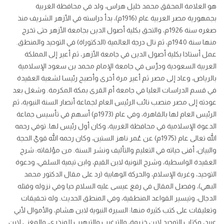
هو العلامة المحقق محمد خليل هراس، ولد في محافظة الغربية
بجمهورية مصر العربية عام (1916م)، بدأ دراسته في الأزهر الشريف منذ
صغره سنة 1926م، والتحق بكلية أصول الدين بجامعة الأزهر حتى تخرج
منها سنة 1940م، ثم نال درجة العالمية (الدكتوراة) في التوحيد والمنطق.
عمل أستاذا بكلية أصول الدين في جامعة الأزهر، ثم أعير إلى المملكة
العربية السعودية ودرَّس في جامعة الإمام محمد بن سعود الإسلامية
بالرياض، وعاد إلى مصر ثم أعير مرة أخرى وأصبح رئيسا لشعبة العقيدة
في قسم الدراسات العليا في جامعة أم القرى بمكة المكرمة. وشغل بعد
عودته إلى مصر منصب نائب الرئيس العام لجماعة أنصار السنة النبوية، ثم
الرئيس العام لها بالقاهرة، وفي عام (1973م) أسهم في تأسيس جماعة
الدعوة الإسلامية في محافظة الغربية، وكان أول رئيس لها. توفي رحمه
الله تعالى عام (1975م) عن عُمر ناهز الستين، وكان رحمه الله قويّ الحجة
والبيان، أفنى حياته في التعليم والتأليف ونشر السنة. من مؤلفاته: شرح
العقيدة الواسطية، وشرح النونية لابن القيم، وابن تيمية السلفي، ودعوة
التوحيد، وغربة الإسلام، والحركة الوهابية (رد على مقال الدكتور محمد
البهي)، وفصل المقال في رفع عيسى عليه السلام حيا وفي نزوله وقتله
الدجال، وتيسير القواعد المنطقية، وفي المنطق الحديث. وله تحقيقات
وتعليقات على كتب كثيرة منها: السيرة النبوية لابن هشام، والأموال لأبي
عبيد، وكتاب التوحيد لابن خزيمة، والترغيب والترهيب للمنذري، والمغني لابن