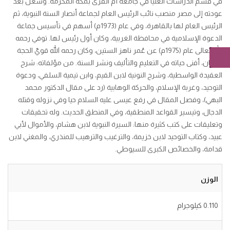
في قسم الدراسات العليا في جامعة أم القرى بمكة المكرمة. وشغل بعد
عودته إلى مصر منصب نائب الرئيس العام لجماعة أنصار السنة النبوية، ثم
الرئيس العام لها بالقاهرة، وفي عام (1973م) أسهم في تأسيس جماعة
الدعوة الإسلامية في محافظة الغربية، وكان أول رئيس لها. توفي رحمه
الله تعالى عام (1975م) عن عُمر ناهز الستين، وكان رحمه الله قويّ الحجة
والبيان، أفنى حياته في التعليم والتأليف ونشر السنة. من مؤلفاته: شرح
العقيدة الواسطية، وشرح النونية لابن القيم، وابن تيمية السلفي، ودعوة
التوحيد، وغربة الإسلام، والحركة الوهابية (رد على مقال الدكتور محمد
البهي)، وفصل المقال في رفع عيسى عليه السلام حيا وفي نزوله وقتله
الدجال، وتيسير القواعد المنطقية، وفي المنطق الحديث. وله تحقيقات
وتعليقات على كتب كثيرة منها: السيرة النبوية لابن هشام، والأموال لأبي
عبيد، وكتاب التوحيد لابن خزيمة، والترغيب والترهيب للمنذري، والمغني لابن
قدامة، والخصائص الكبرى للسيوطي.
الوزن
0.110 كيلوجرام